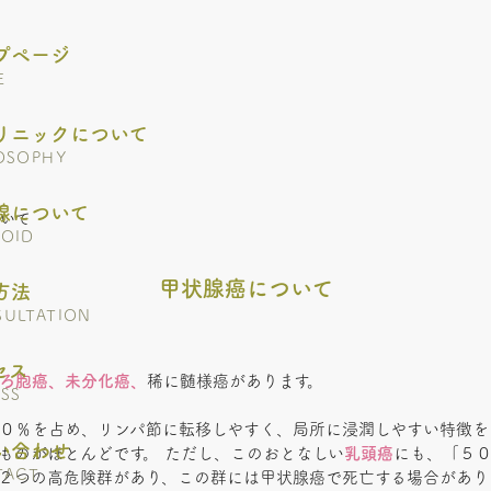
プページ
E
リニックについて
OSOPHY
腺について
いて
OID
甲状腺癌について
方法
ULTATION
セス
ろ胞癌、未分化癌、
稀に髄様癌があります。
SS
０％を占め、リンパ節に転移しやすく、局所に浸潤しやすい特徴を
い合わせ
ものがほとんどです。 ただし、このおとなしい
乳頭癌
にも、「５
TACT
２つの高危険群があり、この群には甲状腺癌で死亡する場合があり