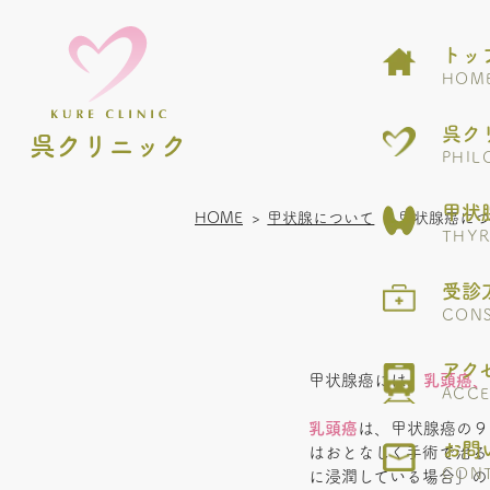
トッ
HOM
呉ク
呉クリニック
PHIL
甲状
HOME
甲状腺について
甲状腺癌につ
THYR
受診
CONS
アク
甲状腺癌には、
乳頭癌、
ACCE
乳頭癌
は、甲状腺癌の９
お問
はおとなしく手術で治る
CON
に浸潤している場合」の