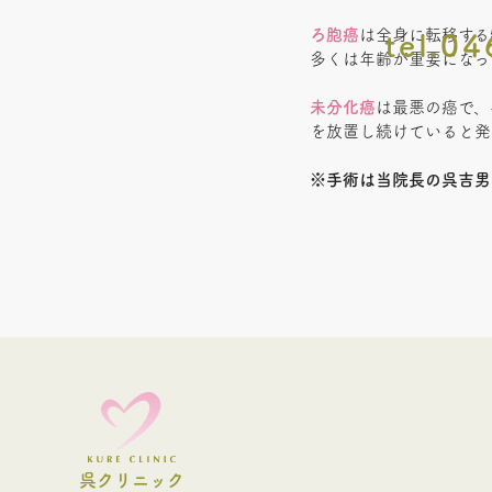
ろ胞癌
は全身に転移する
tel.0
多くは年齢が重要になっ
未分化癌
は最悪の癌で、
を放置し続けていると発
※手術は当院長の呉吉男
呉クリニック