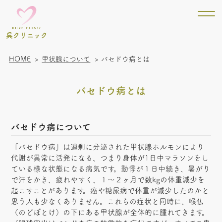
呉クリニック
HOME
甲状腺について
バセドウ病とは
バセドウ病とは
バセドウ病について
「バセドウ病」は過剰に分泌された甲状腺ホルモンにより
代謝が異常に活発になる、つまり身体が1日中マラソンをし
ている様な状態になる病気です。動悸が１日中続き、暑がり
で汗をかき、疲れやすく、１～２ヶ月で数kgの体重減少を
起こすことがあります。癌や糖尿病で体重が減少したのかと
思う人も少なくありません。これらの症状と同時に、喉仏
（のどぼとけ）の下にある甲状腺が全体的に腫れてきます。